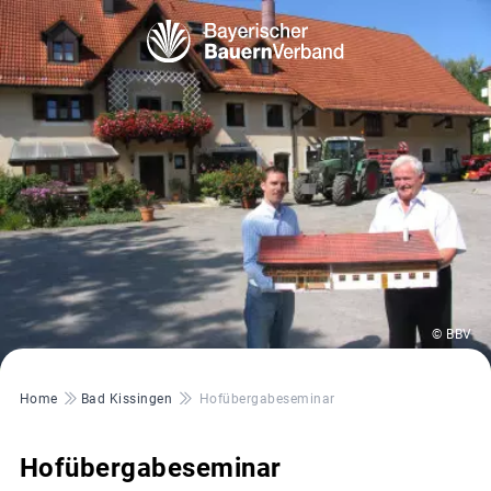
© BBV
Pfadnavigation
Home
Bad Kissingen
Hofübergabeseminar
Hofübergabeseminar