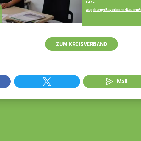
E-Mail:
Anna Stuhlmüller
Augsburg@BayerischerBauernV
Fachberaterin
ZUM KREISVERBAND
Mail