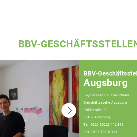
BBV-GESCHÄFTSSTELLE
BBV-Geschäftsstel
Augsburg
Bayerischer Bauernverband
Geschäftsstelle Augsburg
Pröllstraße 20
86157 Augsburg
Tel: 0821 50228 112,115
Fax: 0821 50228 149