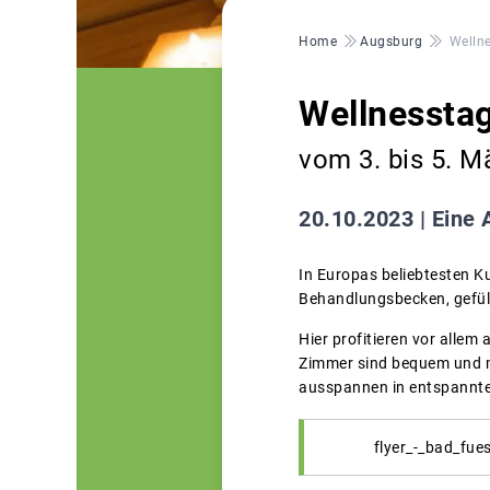
Pfadnavigation
Home
Augsburg
Wellne
Wellnesstag
vom 3. bis 5. M
20.10.2023 |
Eine 
In Europas beliebtesten K
Behandlungsbecken, gefül
Hier profitieren vor alle
Zimmer sind bequem und mod
ausspannen in entspannt
flyer_-_bad_fue