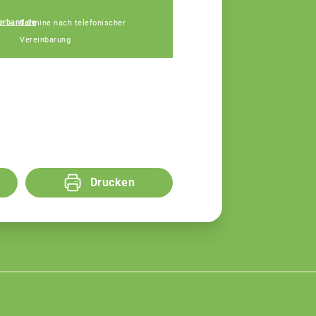
Johannes Hofberger
erband.de
Termine nach telefonischer
Fachberater
Vereinbarung
Drucken