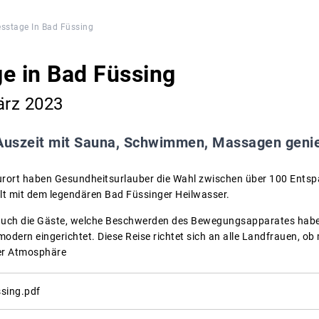
sstage In Bad Füssing
e in Bad Füssing
ärz 2023
Auszeit mit Sauna, Schwimmen, Massagen geni
urort haben Gesundheitsurlauber die Wahl zwischen über 100 Entsp
lt mit dem legendären Bad Füssinger Heilwasser.
m auch die Gäste, welche Beschwerden des Bewegungsapparates haben.
ern eingerichtet. Diese Reise richtet sich an alle Landfrauen, ob 
er Atmosphäre
ssing.pdf