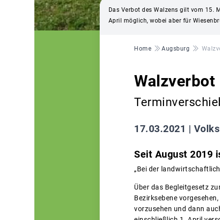
Das Verbot des Walzens gilt vom 15. Mä
April möglich, wobei aber für Wiesenbrü
Pfadnavigation
Home
Augsburg
Walzve
Walzverbot 
Terminverschieb
17.03.2021 |
Volks
Seit August 2019 
„Bei der landwirtschaftli
Über das Begleitgesetz zur
Bezirksebene vorgesehen,
vorzusehen und dann auch 
einschließlich 1. April v