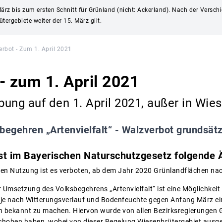
rz bis zum ersten Schnitt für Grünland (nicht: Ackerland). Nach der Verschi
tergebiete weiter der 15. März gilt.
rbot - Zum 1. April 2021
- zum 1. April 2021
ung auf den 1. April 2021, außer in Wie
begehren „Artenvielfalt“ - Walzverbot grundsätz
ist im Bayerischen Naturschutzgesetz folgende Ä
chen Nutzung ist es verboten, ab dem Jahr 2020 Grünlandflächen na
 Umsetzung des Volksbegehrens „Artenvielfalt“ ist eine Möglichkeit 
 je nach Witterungsverlauf und Bodenfeuchte gegen Anfang März ei
bekannt zu machen. Hiervon wurde von allen Bezirksregierungen Ge
erschoben haben, wobei von dieser Regelung Wiesenbrütergebiet ausg