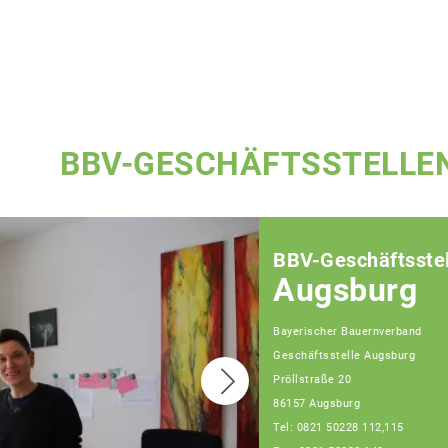
BBV-GESCHÄFTSSTELLE
BBV-Geschäftsstel
Augsburg
Bayerischer Bauernverband
Geschäftsstelle Augsburg
Pröllstraße 20
86157 Augsburg
Tel: 0821 50228 112,115