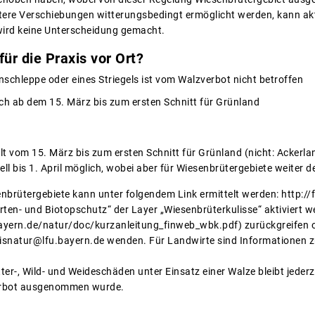
eitere Verschiebungen witterungsbedingt ermöglicht werden, kann ak
wird keine Unterscheidung gemacht.
ür die Praxis vor Ort?
nschleppe oder eines Striegels ist vom Walzverbot nicht betroffen
ch ab dem 15. März bis zum ersten Schnitt für Grünland
lt vom 15. März bis zum ersten Schnitt für Grünland (nicht: Ackerla
l bis 1. April möglich, wobei aber für Wiesenbrütergebiete weiter de
nbrütergebiete kann unter folgendem Link ermittelt werden: http:/
en- und Biotopschutz“ der Layer „Wiesenbrüterkulisse“ aktiviert we
ayern.de/natur/doc/kurzanleitung_finweb_wbk.pdf) zurückgreifen o
r fisnatur@lfu.bayern.de wenden. Für Landwirte sind Informationen
er-, Wild- und Weideschäden unter Einsatz einer Walze bleibt jederz
erbot ausgenommen wurde.