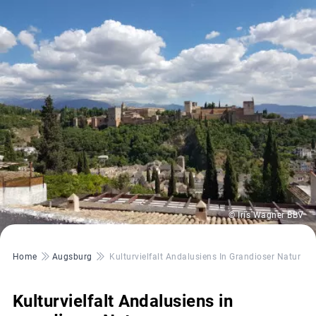
© Iris Wagner BBV
Pfadnavigation
Home
Augsburg
Kulturvielfalt Andalusiens In Grandioser Natur
Kulturvielfalt Andalusiens in