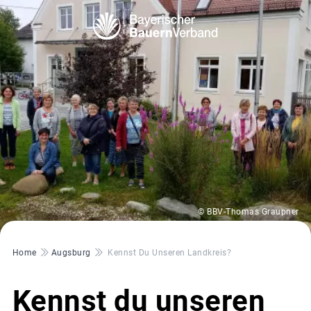
© BBV-Thomas Graupner
Pfadnavigation
Home
Augsburg
Kennst Du Unseren Landkreis?
Kennst du unseren