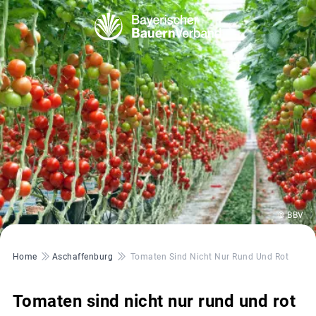
© BBV
Pfadnavigation
Home
Aschaffenburg
Tomaten Sind Nicht Nur Rund Und Rot
Tomaten sind nicht nur rund und rot