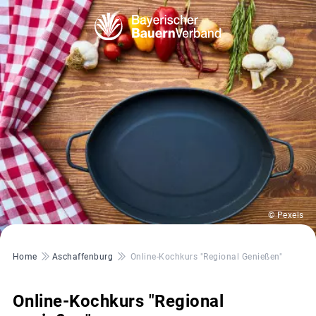
© Pexels
Pfadnavigation
Home
Aschaffenburg
Online-Kochkurs "Regional Genießen"
Online-Kochkurs "Regional