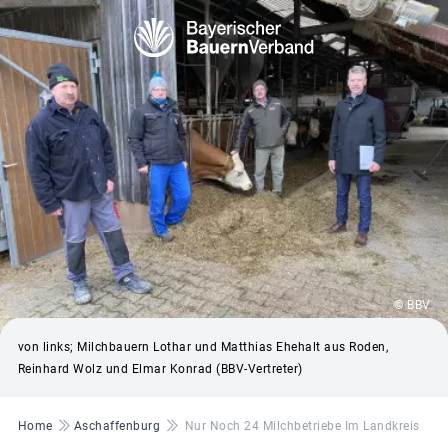
© BBV
von links; Milchbauern Lothar und Matthias Ehehalt aus Roden,
Reinhard Wolz und Elmar Konrad (BBV-Vertreter)
Pfadnavigation
Home
Aschaffenburg
Nur Noch 24 Milchbetriebe Im Landkreis