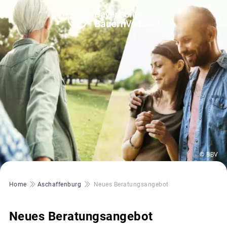
© BBV
Pfadnavigation
Home
Aschaffenburg
Neues Beratungsangebot
Neues Beratungsangebot