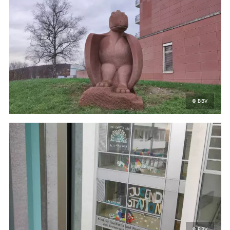
© BBV
© BBV