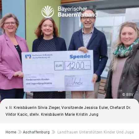
© BBV
v. li: Kreisbäuerin Silvia Zieger, Vorsitzende Jessica Euler, Chefarzt Dr.
Viktor Kacic, stellv. Kreisbäuerin Marie Kristin Jung
Pfadnavigation
Home
Aschaffenburg
Landfrauen Unterstützen Kinder Und Jugend