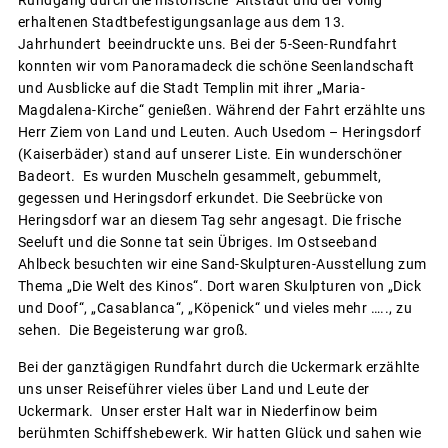
erhaltenen Stadtbefestigungsanlage aus dem 13.
Jahrhundert beeindruckte uns. Bei der 5-Seen-Rundfahrt
konnten wir vom Panoramadeck die schöne Seenlandschaft
und Ausblicke auf die Stadt Templin mit ihrer „Maria-
Magdalena-Kirche“ genießen. Während der Fahrt erzählte uns
Herr Ziem von Land und Leuten. Auch Usedom – Heringsdorf
(Kaiserbäder) stand auf unserer Liste. Ein wunderschöner
Badeort. Es wurden Muscheln gesammelt, gebummelt,
gegessen und Heringsdorf erkundet. Die Seebrücke von
Heringsdorf war an diesem Tag sehr angesagt. Die frische
Seeluft und die Sonne tat sein Übriges. Im Ostseeband
Ahlbeck besuchten wir eine Sand-Skulpturen-Ausstellung zum
Thema „Die Welt des Kinos“. Dort waren Skulpturen von „Dick
und Doof“, „Casablanca“, „Köpenick“ und vieles mehr ….., zu
sehen. Die Begeisterung war groß.
Bei der ganztägigen Rundfahrt durch die Uckermark erzählte
uns unser Reiseführer vieles über Land und Leute der
Uckermark. Unser erster Halt war in Niederfinow beim
berühmten Schiffshebewerk. Wir hatten Glück und sahen wie