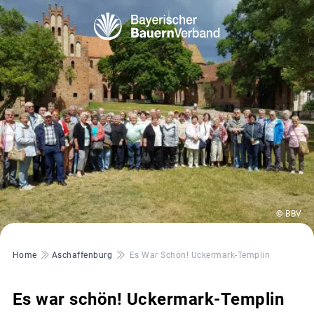
© BBV
Pfadnavigation
Home
Aschaffenburg
Es War Schön! Uckermark-Templin
Es war schön! Uckermark-Templin