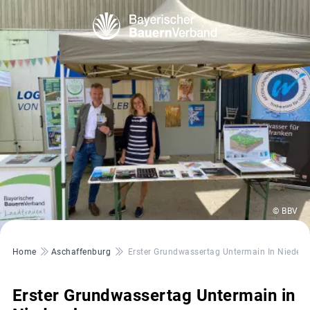
© BBV
Pfadnavigation
Home
Aschaffenburg
Erster Grundwassertag Untermain In Niedern
Erster Grundwassertag Untermain in