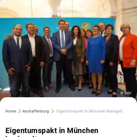
© BBV
Pfadnavigation
Home
Aschaffenburg
Eigentumspakt In München Besiegelt
Eigentumspakt in München