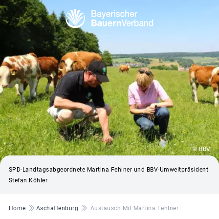
© BBV
SPD-Landtagsabgeordnete Martina Fehlner und BBV-Umweltpräsident
Stefan Köhler
Pfadnavigation
Home
Aschaffenburg
Austausch Mit Martina Fehlner