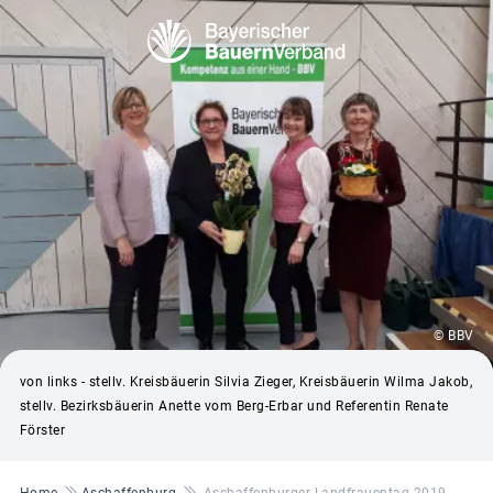
© BBV
von links - stellv. Kreisbäuerin Silvia Zieger, Kreisbäuerin Wilma Jakob,
stellv. Bezirksbäuerin Anette vom Berg-Erbar und Referentin Renate
Förster
Pfadnavigation
Home
Aschaffenburg
Aschaffenburger Landfrauentag 2019