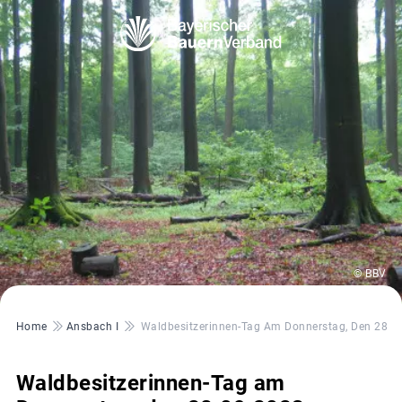
© BBV
Pfadnavigation
Home
Ansbach I
Waldbesitzerinnen-Tag Am Donnerstag, Den 28.0
Waldbesitzerinnen-Tag am