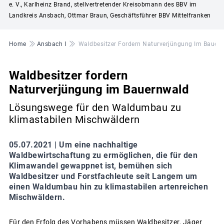
e. V., Karlheinz Brand, stellvertretender Kreisobmann des BBV im
Landkreis Ansbach, Ottmar Braun, Geschäftsführer BBV Mittelfranken
Pfadnavigation
Home
Ansbach I
Waldbesitzer Fordern Naturverjüngung Im Bauer
Waldbesitzer fordern
Naturverjüngung im Bauernwald
Lösungswege für den Waldumbau zu
klimastabilen Mischwäldern
05.07.2021 |
Um eine nachhaltige
Waldbewirtschaftung zu ermöglichen, die für den
Klimawandel gewappnet ist, bemühen sich
Waldbesitzer und Forstfachleute seit Langem um
einen Waldumbau hin zu klimastabilen artenreichen
Mischwäldern.
Für den Erfolg des Vorhabens müssen Waldbesitzer, Jäger