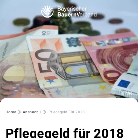
© BBV
Pfadnavigation
Home
Ansbach I
Pflegegeld Für 2018
Pflegegeld für 2018