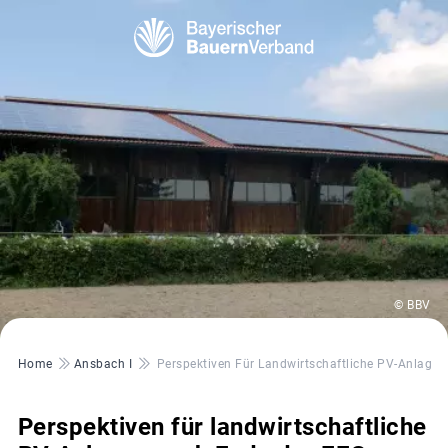
© BBV
Pfadnavigation
Home
Ansbach I
Perspektiven Für Landwirtschaftliche PV-Anlage
Perspektiven für landwirtschaftliche