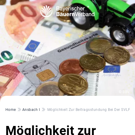
© BBV
Pfadnavigation
Home
Ansbach I
Möglichkeit Zur Beitragsstundung Bei Der SVLFG
Möglichkeit zur