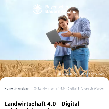
© New Africa - stock.adobe.com
Pfadnavigation
Home
Ansbach I
Landwirtschaft 4.0 - Digital Erfolgreich Werden
Landwirtschaft 4.0 - Digital