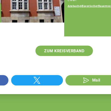
E-Mail:
Ansbach@BayerischerBauernve
Frank Strauß
Geschäftsführer
ZUM KREISVERBAND
Mail