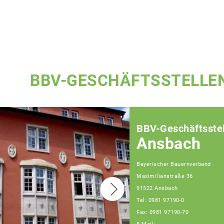
BBV-GESCHÄFTSSTELLE
BBV-Geschäftsstel
Ansbach
Bayerischer Bauernverband
Maximilianstraße 36
91522 Ansbach
Tel: 0981 97190-0
Fax: 0981 97190-70