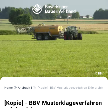
© BBV
Pfadnavigation
Home
Ansbach I
[Kopie] - BBV Musterklageverfahren Erfolgreich
[Kopie] - BBV Musterklageverfahren