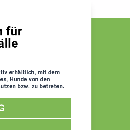
 für
älle
tiv erhältlich, mit dem
 es, Hunde von den
nutzen bzw. zu betreten.
G