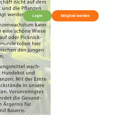
Login
Mitglied werden
© i.m.a. e.V.