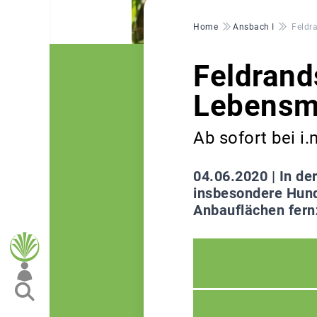
Pfadnavigation
Home
Ansbach I
Feldr
Feldrands
Lebensmi
Ab sofort bei i.
04.06.2020 |
In de
insbesondere Hund
Anbauflächen fernz