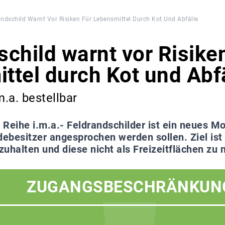
andschild Warnt Vor Risiken Für Lebensmittel Durch Kot Und Abfälle
child warnt vor Risiken
ttel durch Kot und Abf
m.a. bestellbar
r Reihe i.m.a.- Feldrandschilder ist ein neues Mo
ebesitzer angesprochen werden sollen. Ziel ist
uhalten und diese nicht als Freizeitflächen zu 
ZUGANGSBESCHRÄNKUN