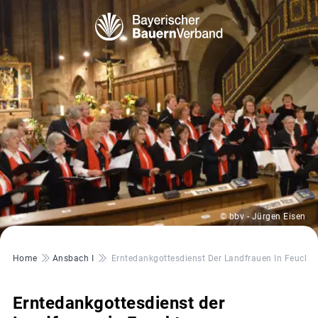
© bbv - Jürgen Eisen
Pfadnavigation
Home
Ansbach I
Erntedankgottesdienst Der Landfrauen In Feuch
Erntedankgottesdienst der