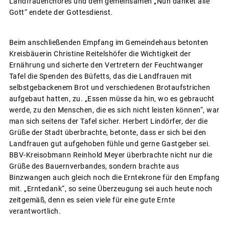
Landfrauenchores und dem gemeinsamen „Nun danket alle
Gott“ endete der Gottesdienst.
Beim anschließenden Empfang im Gemeindehaus betonten
Kreisbäuerin Christine Reitelshöfer die Wichtigkeit der
Ernährung und sicherte den Vertretern der Feuchtwanger
Tafel die Spenden des Büfetts, das die Landfrauen mit
selbstgebackenem Brot und verschiedenen Brotaufstrichen
aufgebaut hatten, zu. „Essen müsse da hin, wo es gebraucht
werde, zu den Menschen, die es sich nicht leisten können“, war
man sich seitens der Tafel sicher. Herbert Lindörfer, der die
Grüße der Stadt überbrachte, betonte, dass er sich bei den
Landfrauen gut aufgehoben fühle und gerne Gastgeber sei.
BBV-Kreisobmann Reinhold Meyer überbrachte nicht nur die
Grüße des Bauernverbandes, sondern brachte aus
Binzwangen auch gleich noch die Erntekrone für den Empfang
mit. „Erntedank“, so seine Überzeugung sei auch heute noch
zeitgemäß, denn es seien viele für eine gute Ernte
verantwortlich.