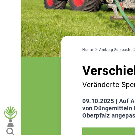
Pfadnavigation
Home
Amberg-Sulzbach
Verschie
Veränderte Sper
09.10.2025 |
Auf A
von Düngemitteln i
Oberpfalz angepas