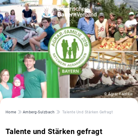
© Agrar-Familie
Pfadnavigation
Home
Amberg-Sulzbach
Talente Und Stärken Gefragt
Talente und Stärken gefragt