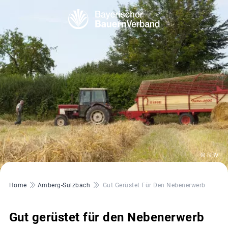
© BBV
Pfadnavigation
Home
Amberg-Sulzbach
Gut Gerüstet Für Den Nebenerwerb
Gut gerüstet für den Nebenerwerb