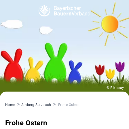
© Pixabay
Pfadnavigation
Home
Amberg-Sulzbach
Frohe Ostern
Frohe Ostern