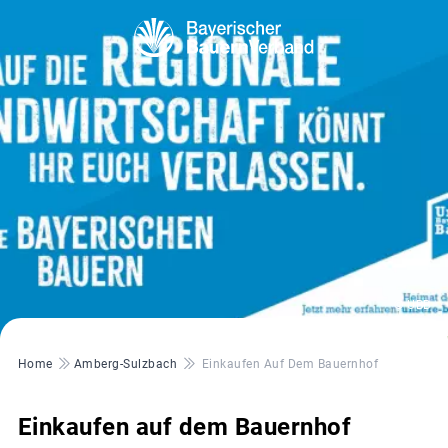
© UBB
Pfadnavigation
Home
Amberg-Sulzbach
Einkaufen Auf Dem Bauernhof
Einkaufen auf dem Bauernhof