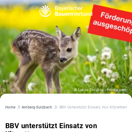
© Lubos Chlubny - fotolia.com
Pfadnavigation
Home
Amberg-Sulzbach
BBV Unterstützt Einsatz Von Kitzrettern
BBV unterstützt Einsatz von