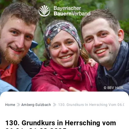
© BBV HdBL
Pfadnavigation
Home
Amberg-Sulzbach
130. Grundkurs In Herrsching Vom 06.01.
130. Grundkurs in Herrsching vom