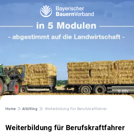
© BBV
Pfadnavigation
Home
Altötting
Weiterbildung Für Berufskraftfahrer
Weiterbildung für Berufskraftfahrer