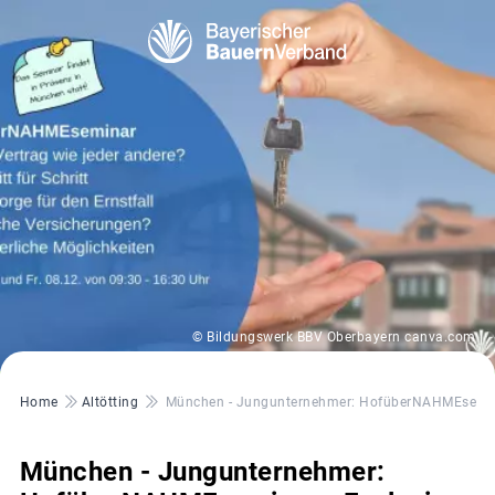
© Bildungswerk BBV Oberbayern canva.com
Pfadnavigation
Home
Altötting
München - Jungunternehmer: HofüberNAHMEsemi
München - Jungunternehmer: