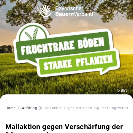
© BBV
Pfadnavigation
Home
Altötting
Mailaktion Gegen Verschärfung Der Düngeverordn
Mailaktion gegen Verschärfung der