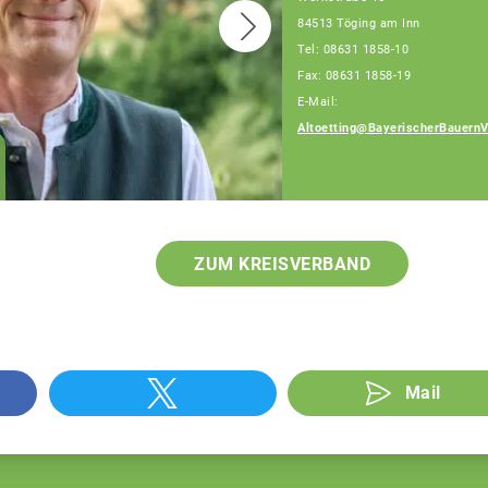
84513 Töging am Inn
Tel: 08631 1858-10
Fax: 08631 1858-19
E-Mail:
Altoetting@BayerischerBauernV
Julia Artmeier
Fachberaterin
ZUM KREISVERBAND
Mail