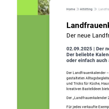
Pfadnavigation
Home
Altötting
Landfr
Landfrauen
Der neue Landfr
02.09.2025 |
Der n
Der beliebte Kale
oder einfach auch 
Der Landfrauenkalender – e
gestalteten Alltagsbegleit
und Tricks für Küche, Hau
kreativen Bastelideen bie
Der „Landfrauenkalender 2
Für jedes verkaufte Exemp