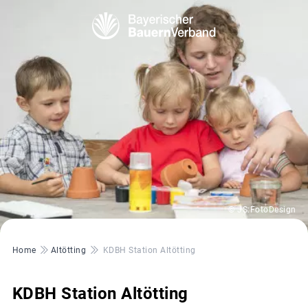
© JS:FotoDesign
Pfadnavigation
Home
Altötting
KDBH Station Altötting
KDBH Station Altötting