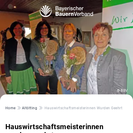
© BBV
Pfadnavigation
Home
Altötting
Hauswirtschaftsmeisterinnen Wurden Geehrt
Hauswirtschaftsmeisterinnen