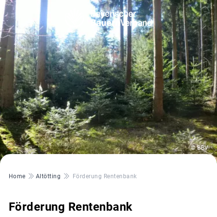
© BBV
Pfadnavigation
Home
Altötting
Förderung Rentenbank
Förderung Rentenbank