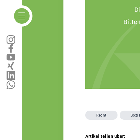
D
Bitte
Recht
Sozi
Artikel teilen über: