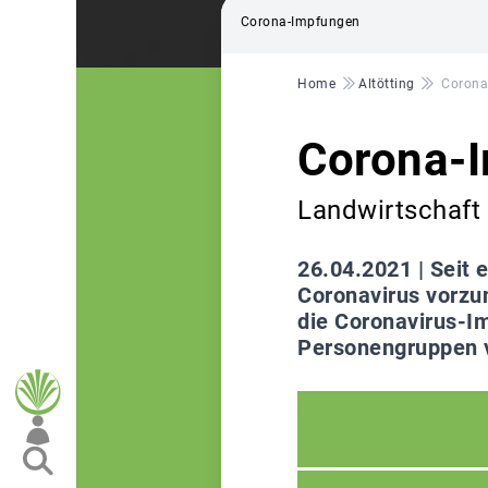
Corona-Impfungen
Pfadnavigation
Home
Altötting
Corona
Corona-
Landwirtschaft i
26.04.2021 |
Seit 
Coronavirus vorzu
die Coronavirus-Im
Personengruppen 