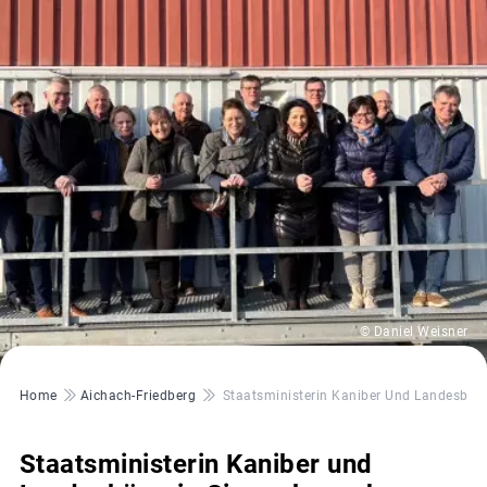
© Daniel Weisner
Pfadnavigation
Home
Aichach-Friedberg
Staatsministerin Kaniber Und Landesbäu
Staatsministerin Kaniber und