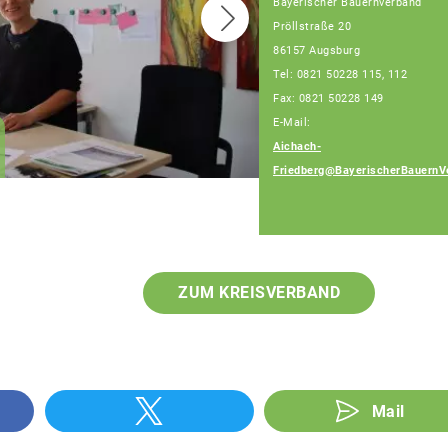
Bayerischer Bauernverband
Pröllstraße 20
86157 Augsburg
Tel: 0821 50228 115, 112
Fax: 0821 50228 149
E-Mail:
Anna Stuhlmüller
Aichach-
Fachberaterin
Friedberg@BayerischerBauernV
ZUM KREISVERBAND
Mail