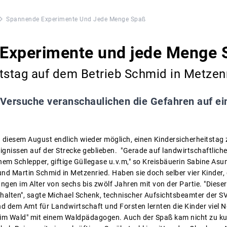
Spannende Experimente Und Jede Menge Spaß
Experimente und jede Menge 
tstag auf dem Betrieb Schmid in Metzen
 Versuche veranschaulichen die Gefahren auf ei
 diesem August endlich wieder möglich, einen Kindersicherheitstag 
eignissen auf der Strecke geblieben. "Gerade auf landwirtschaftliche
inem Schlepper, giftige Güllegase u.v.m," so Kreisbäuerin Sabine As
und Martin Schmid in Metzenried. Haben sie doch selber vier Kinder,
en im Alter von sechs bis zwölf Jahren mit von der Partie. "Dieser 
ehalten", sagte Michael Schenk, technischer Aufsichtsbeamter der S
d dem Amt für Landwirtschaft und Forsten lernten die Kinder viel N
 im Wald" mit einem Waldpädagogen. Auch der Spaß kam nicht zu ku