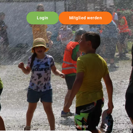
Login
Mitglied werden
© Xaver Ostermayr