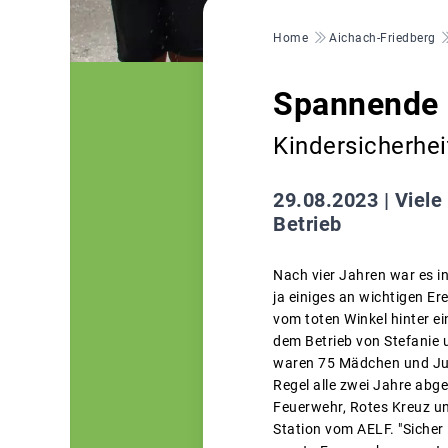
Pfadnavigation
Home
Aichach-Friedberg
Spannende 
Kindersicherhei
29.08.2023 |
Viele
Betrieb
Nach vier Jahren war es in
ja einiges an wichtigen Er
vom toten Winkel hinter e
dem Betrieb von Stefanie 
waren 75 Mädchen und Jung
Regel alle zwei Jahre abg
Feuerwehr, Rotes Kreuz un
Station vom AELF. "Sicher