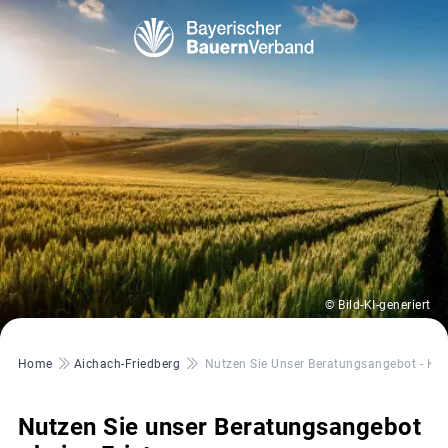
© Bild-KI-generiert
Pfadnavigation
Home
Aichach-Friedberg
Nutzen Sie Unser Beratungsangebot - Kei
Nutzen Sie unser Beratungsangebot