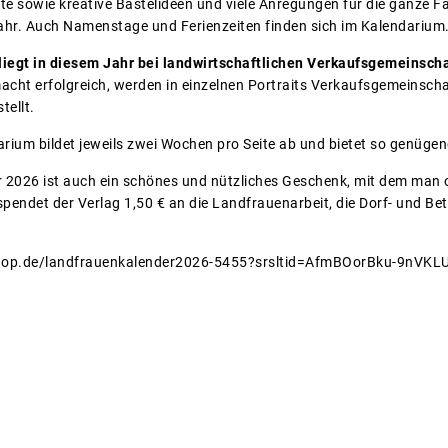
te sowie kreative Bastelideen und viele Anregungen für die ganze 
Jahr. Auch Namenstage und Ferienzeiten finden sich im Kalendarium
egt in diesem Jahr bei landwirtschaftlichen Verkaufsgemeinsch
ht erfolgreich, werden in einzelnen Portraits Verkaufsgemeinscha
tellt.
arium bildet jeweils zwei Wochen pro Seite ab und bietet so genüge
 2026 ist auch ein schönes und nützliches Geschenk, mit dem man 
pendet der Verlag 1,50 € an die Landfrauenarbeit, die Dorf- und Bet
v-shop.de/landfrauenkalender2026-5455?srsltid=AfmBOorBku-9n