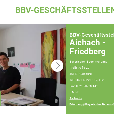
BBV-GESCHÄFTSSTELLE
BBV-Geschäftsstel
Aichach -
Friedberg
Bayerischer Bauernverband
Pröllstraße 20
86157 Augsburg
Tel: 0821 50228 115, 112
Fax: 0821 50228 149
E-Mail:
Anna Stuhlmüller
Aichach-
Fachberaterin
Friedberg@BayerischerBauernV