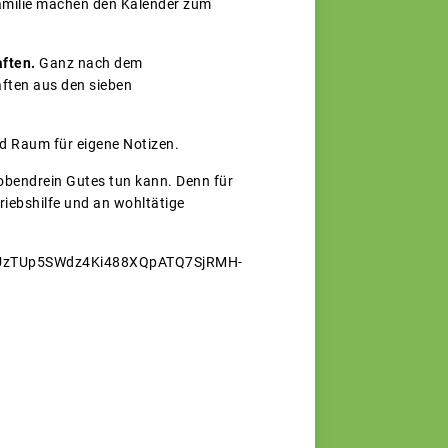
Familie machen den Kalender zum
.
aften.
Ganz nach dem
ften aus den sieben
nd Raum für eigene Notizen.
obendrein Gutes tun kann. Denn für
riebshilfe und an wohltätige
VKLUzTUp5SWdz4Ki488XQpATQ7SjRMH-