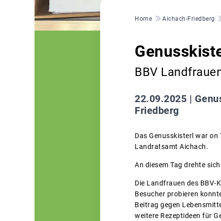
Pfadnavigation
Home
Aichach-Friedberg
Genusskiste
BBV Landfrauen
22.09.2025 |
Genus
Friedberg
Das Genusskisterl war on 
Landratsamt Aichach.
An diesem Tag drehte sic
Die Landfrauen des BBV-Kr
Besucher probieren konnte
Beitrag gegen Lebensmitt
weitere Rezeptideen für G