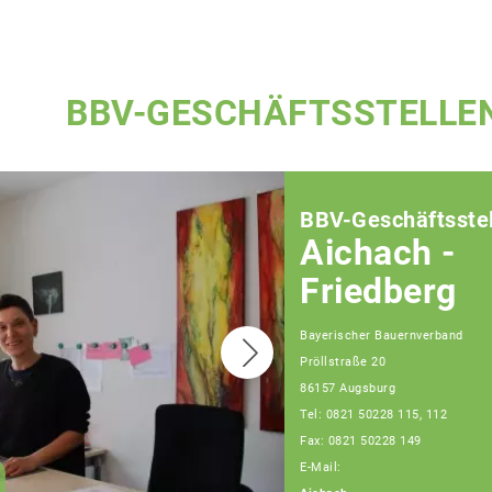
BBV-GESCHÄFTSSTELLE
BBV-Geschäftsstel
Aichach -
Friedberg
Bayerischer Bauernverband
Pröllstraße 20
86157 Augsburg
Tel: 0821 50228 115, 112
Fax: 0821 50228 149
E-Mail:
Anna Stuhlmüller