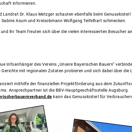
chaft informieren.
Landrat Dr. Klaus Metzger schauten ebenfalls beim Genusskisterl vo
in Sabine Asum und Kreisobmann Wolfgang Teifelhart schmecken.
und ihr Team freuten sich über die vielen interessierten Besucher a
eue Infoanhänger des Vereins „Unsere Bayerischen Bauern“ verbinde
 Gerichte mit regionalen Zutaten probieren und sich dabei über die
anziert mithilfe der finanziellen Projektförderung aus dem Zukunft
ums. Ansprechpartner ist die BBV-Hauptgeschäftsstelle Augsburg.
erischerbauernverband.de
kann das Genusskisterl für Verbraucher