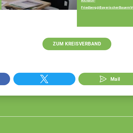
Aichach-
Fachberaterin
Friedberg@BayerischerBauernV
ZUM KREISVERBAND
Mail