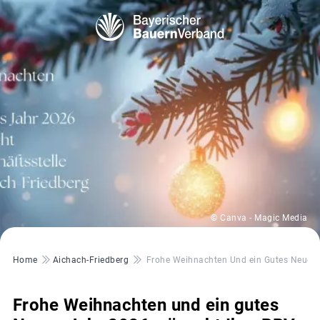
© Canva - Magic Media
Pfadnavigation
Home
Aichach-Friedberg
Frohe Weihnachten Und ein Gutes Neues J
Frohe Weihnachten und ein gutes