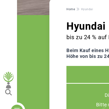
Pfadnavigation
Home
Hyundai
Hyundai
bis zu 24 % au
Beim Kauf eines H
Höhe von bis zu 2
D
Bitte