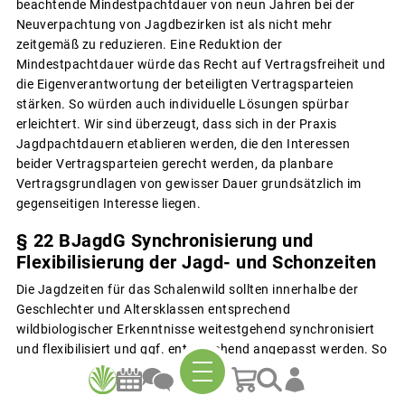
beachtende Mindestpachtdauer von neun Jahren bei der
Neuverpachtung von Jagdbezirken ist als nicht mehr
zeitgemäß zu reduzieren. Eine Reduktion der
Mindestpachtdauer würde das Recht auf Vertragsfreiheit und
die Eigenverantwortung der beteiligten Vertragsparteien
stärken. So würden auch individuelle Lösungen spürbar
erleichtert. Wir sind überzeugt, dass sich in der Praxis
Jagdpachtdauern etablieren werden, die den Interessen
beider Vertragsparteien gerecht werden, da planbare
Vertragsgrundlagen von gewisser Dauer grundsätzlich im
gegenseitigen Interesse liegen.
§ 22 BJagdG Synchronisierung und
Flexibilisierung der Jagd- und Schonzeiten
Die Jagdzeiten für das Schalenwild sollten innerhalbe der
Geschlechter und Altersklassen entsprechend
wildbiologischer Erkenntnisse weitestgehend synchronisiert
und flexibilisiert und ggf. entsprechend angepasst werden. So
sollte beispielsweise die Jagdzeit auf den Rehbock zeitgleich
mit der Jagdzeit auf weibliches Rehwild und Kitze enden.