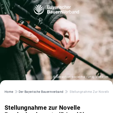
© sebastian pociecha - unsplash.com
Pfadnavigation
Home
Der Bayerische Bauernverband
Stellungnahme Zur Novelle 
Stellungnahme zur Novelle