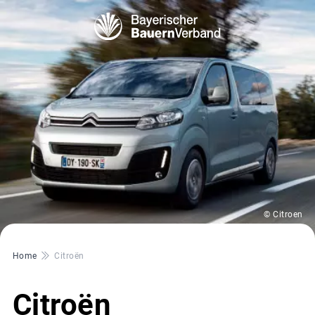
© Citroen
Pfadnavigation
Home
Citroën
Citroën