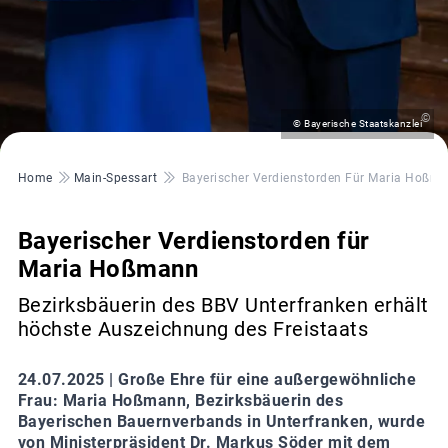
©
© Bayerische Staatskanzlei
Pfadnavigation
Home
Main-Spessart
Bayerischer Verdienstorden Für Maria Hoßm
Bayerischer Verdienstorden für
Maria Hoßmann
Bezirksbäuerin des BBV Unterfranken erhält
höchste Auszeichnung des Freistaats
24.07.2025 |
Große Ehre für eine außergewöhnliche
Frau: Maria Hoßmann, Bezirksbäuerin des
Bayerischen Bauernverbands in Unterfranken, wurde
von Ministerpräsident Dr. Markus Söder mit dem