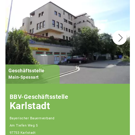
Geschäftsstelle
Main-Spessart
BBV-Geschäftsstelle
Karlstadt
Bayerischer Bauernverband
Am Tiefen Weg 5
97753 Karlstadt